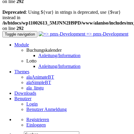
on line
292
Deprecated
: Using ${var} in strings is deprecated, use {$var}
instead in
/is/htdocs/wp11002613_5MJNN2H9PD/www/alaniso/includes/mx
on line
292
=> pmx-Development
Toggle navigation
Module
Buchungskalender
Anleitung/Information
Lotto
Anleitung/Information
Themes
alaAnimateBT
alaSimpleBT
ala_lingu
Downloads
Benutzer
Login
Benutzer Anmeldung
Registrieren
Einloggen