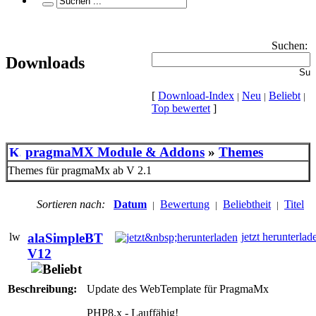
Suchen:
Downloads
[
Download-Index
Neu
Beliebt
|
|
|
Top bewertet
]
pragmaMX Module & Addons
»
Themes
Themes für pragmaMx ab V 2.1
Sortieren nach:
Datum
Bewertung
Beliebtheit
Titel
|
|
|
alaSimpleBT
jetzt herunterlad
V12
Beschreibung:
Update des WebTemplate für PragmaMx
PHP8.x - Lauffähig!