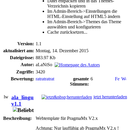
Datei entpacken und in das Themes-
Verzeichnis kopieren
Im Admin-Bereich->Einstellungen die
HTML-Einstellung auf HTML5 ändern
Im Admin-Bereich->Themes das Theme
auswählen und konfigurieren
Cache zurücksetzen...
Version:
1.1
aktualisiert am:
Montag, 14. Dezember 2015
Dateigrösse:
883.97 Kb
Autor:
aLaNiSo
Zugriffe:
3420
Bewertung:
gesamte
6
Stimmen:
ala_lingu
jetzt herunterladen
v1.1
Beschreibung:
Webtemplate für PragmaMx V2.x
Achtung: Nur lauffähig ab PragmaMx V2.x !