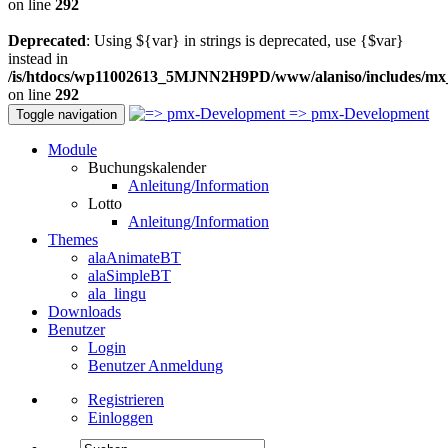
on line
292
Deprecated
: Using ${var} in strings is deprecated, use {$var}
instead in
/is/htdocs/wp11002613_5MJNN2H9PD/www/alaniso/includes/mx
on line
292
=> pmx-Development
Toggle navigation
Module
Buchungskalender
Anleitung/Information
Lotto
Anleitung/Information
Themes
alaAnimateBT
alaSimpleBT
ala_lingu
Downloads
Benutzer
Login
Benutzer Anmeldung
Registrieren
Einloggen