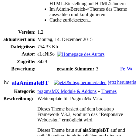
HTML-Einstellung auf HTML5 ändern
Im Admin-Bereich->Themes das Theme
auswählen und konfigurieren
Cache zurücksetzen...
Version:
1.2
aktualisiert am:
Montag, 14. Dezember 2015
Dateigrösse:
754.33 Kb
Autor:
aLaNiSo
Zugriffe:
3429
Bewertung:
gesamte Stimmen:
3
alaAnimateBT
jetzt herunterl
Kategorie:
pragmaMX Module & Addons
»
Themes
Beschreibung:
Webtemplate für PragmaMx V2.x
Dieses Theme basiert auf dem bootstrap
Framework V3.3, wodurch das "Responsive
Webdesign" ermöglicht wird.
Dieses Theme baut auf
alaSimpleBT
auf und
enthält weitere Funktionalitäten und diverse