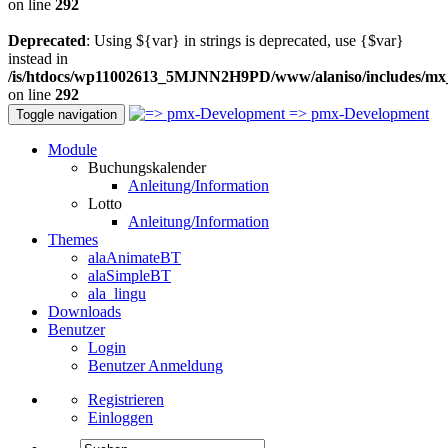
on line
292
Deprecated
: Using ${var} in strings is deprecated, use {$var}
instead in
/is/htdocs/wp11002613_5MJNN2H9PD/www/alaniso/includes/mx
on line
292
=> pmx-Development
Toggle navigation
Module
Buchungskalender
Anleitung/Information
Lotto
Anleitung/Information
Themes
alaAnimateBT
alaSimpleBT
ala_lingu
Downloads
Benutzer
Login
Benutzer Anmeldung
Registrieren
Einloggen